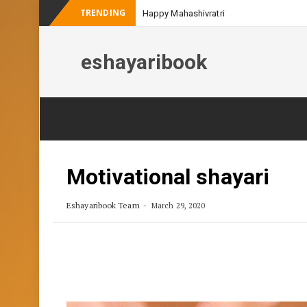
TRENDING
Happy Mahashivratri
eshayaribook
Skip
to
content
Motivational shayari
Eshayaribook Team
March 29, 2020