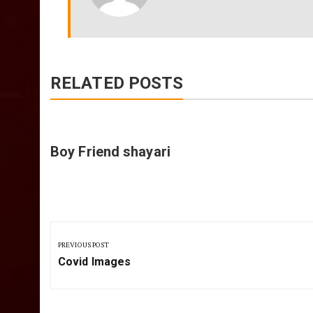
RELATED POSTS
Boy Friend shayari
Post
navigation
PREVIOUS POST
Previous
Covid Images
Post: