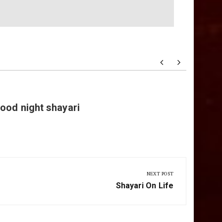
Rahat 
ood night shayari
NEXT POST
Next
Shayari On Life
Post: