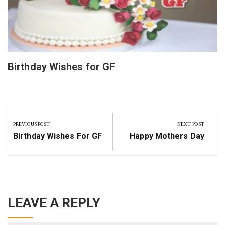
Birthday Wishes for GF
Post
navigation
PREVIOUS POST
NEXT POST
Previous
Next
Birthday Wishes For GF
Happy Mothers Day
Post:
Post:
LEAVE A REPLY