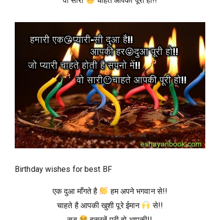
वो सारी
चाहते आपकी पूरी हो!!
Birthday wishes for best BF
एक दुआ माँगते है
हम अपने भगवान से!!
चाहते है आपकी खुशी पूरे ईमान
से!!
सब
हसरतें पूरी हो आपकी!!